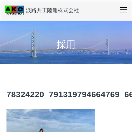
淡路共正陸運株式会社
採用
78324220_791319794664769_6