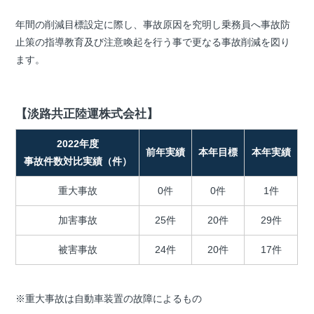
年間の削減目標設定に際し、事故原因を究明し乗務員へ事故防
止策の指導教育及び注意喚起を行う事で更なる事故削減を図り
ます。
【淡路共正陸運株式会社】
2022年度
前年実績
本年目標
本年実績
事故件数対比実績（件）
重大事故
0件
0件
1件
加害事故
25件
20件
29件
被害事故
24件
20件
17件
※重大事故は自動車装置の故障によるもの