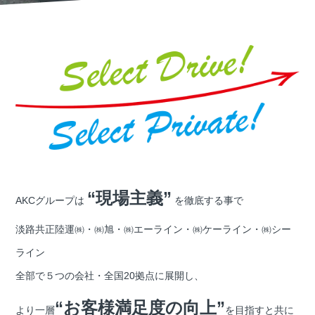
“現場主義”
AKCグループは
を徹底する事で
淡路共正陸運㈱・㈱旭・㈱エーライン・㈱ケーライン・㈱シー
ライン
全部で５つの会社・全国20拠点に展開し、
“お客様満足度の向上”
より一層
を目指すと共に