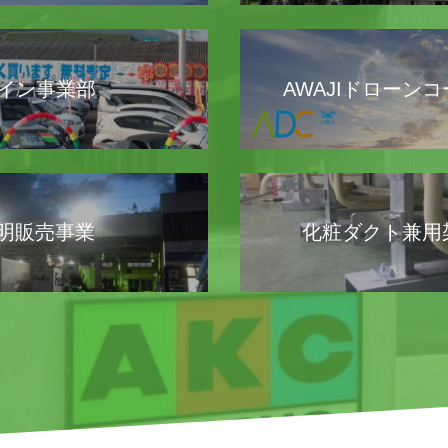
イン事業部
AWAJIドローン
照明販売事業
化粧ダクト兼用