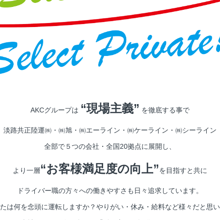
“現場主義”
AKCグループは
を徹底する事で
淡路共正陸運㈱・㈱旭・㈱エーライン・㈱ケーライン・㈱シーライン
全部で５つの会社・全国20拠点に展開し、
“お客様満足度の向上”
より一層
を目指すと共に
ドライバー職の方々への働きやすさも日々追求しています。
たは何を念頭に運転しますか？やりがい・休み・給料など様々だと思い