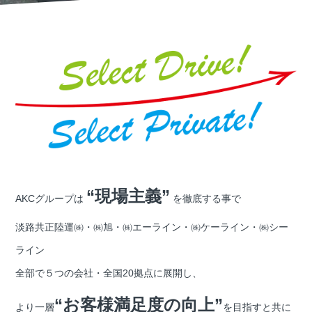
“現場主義”
AKCグループは
を徹底する事で
淡路共正陸運㈱・㈱旭・㈱エーライン・㈱ケーライン・㈱シー
ライン
全部で５つの会社・全国20拠点に展開し、
“お客様満足度の向上”
より一層
を目指すと共に