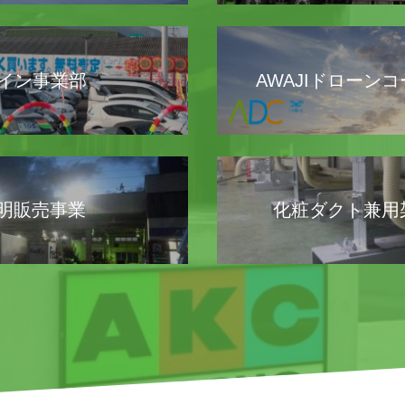
イン事業部
AWAJIドローン
照明販売事業
化粧ダクト兼用