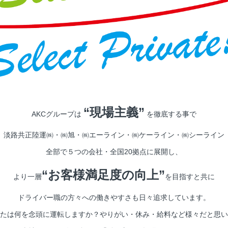
“現場主義”
AKCグループは
を徹底する事で
淡路共正陸運㈱・㈱旭・㈱エーライン・㈱ケーライン・㈱シーライン
全部で５つの会社・全国20拠点に展開し、
“お客様満足度の向上”
より一層
を目指すと共に
ドライバー職の方々への働きやすさも日々追求しています。
たは何を念頭に運転しますか？やりがい・休み・給料など様々だと思い