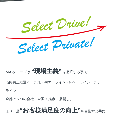
“現場主義”
AKCグループは
を徹底する事で
淡路共正陸運㈱・㈱旭・㈱エーライン・㈱ケーライン・㈱シー
ライン
全部で５つの会社・全国20拠点に展開し、
“お客様満足度の向上”
より一層
を目指すと共に