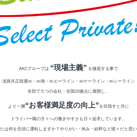
“現場主義”
AKCグループは
を徹底する事で
淡路共正陸運㈱・㈱旭・㈱エーライン・㈱ケーライン・㈱シーライン
全部で５つの会社・全国20拠点に展開し、
“お客様満足度の向上”
より一層
を目指すと共に
ドライバー職の方々への働きやすさも日々追求しています。
たは何を念頭に運転しますか？やりがい・休み・給料など様々だと思い