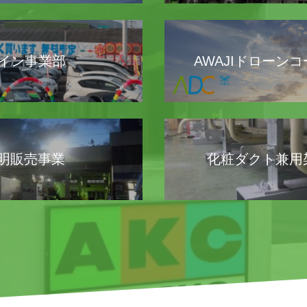
イン事業部
AWAJIドローン
照明販売事業
化粧ダクト兼用