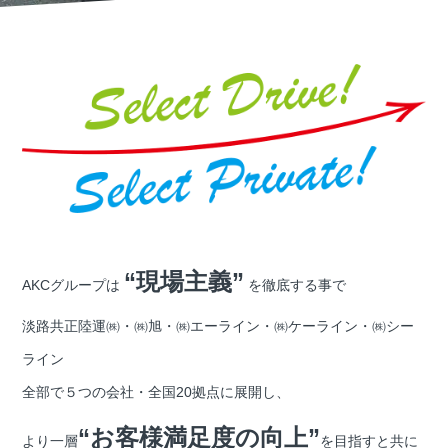
“現場主義”
AKCグループは
を徹底する事で
淡路共正陸運㈱・㈱旭・㈱エーライン・㈱ケーライン・㈱シー
ライン
全部で５つの会社・全国20拠点に展開し、
“お客様満足度の向上”
より一層
を目指すと共に