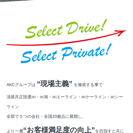
“現場主義”
AKCグループは
を徹底する事で
淡路共正陸運㈱・㈱旭・㈱エーライン・㈱ケーライン・㈱シー
ライン
全部で５つの会社・全国20拠点に展開し、
“お客様満足度の向上”
より一層
を目指すと共に