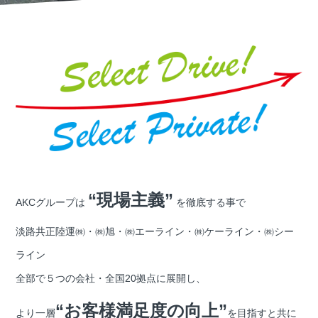
“現場主義”
AKCグループは
を徹底する事で
淡路共正陸運㈱・㈱旭・㈱エーライン・㈱ケーライン・㈱シー
ライン
全部で５つの会社・全国20拠点に展開し、
“お客様満足度の向上”
より一層
を目指すと共に