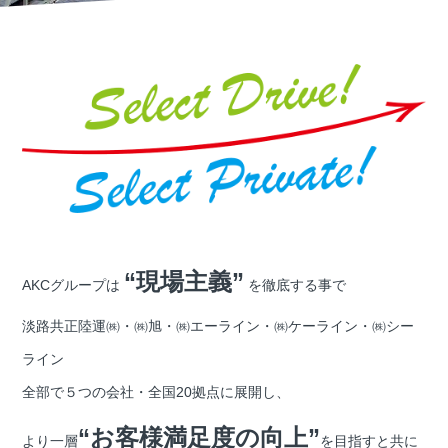
“現場主義”
AKCグループは
を徹底する事で
淡路共正陸運㈱・㈱旭・㈱エーライン・㈱ケーライン・㈱シー
ライン
全部で５つの会社・全国20拠点に展開し、
“お客様満足度の向上”
より一層
を目指すと共に