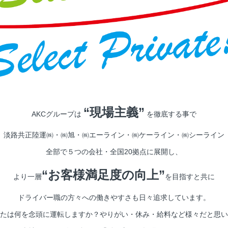
“現場主義”
AKCグループは
を徹底する事で
淡路共正陸運㈱・㈱旭・㈱エーライン・㈱ケーライン・㈱シーライン
全部で５つの会社・全国20拠点に展開し、
“お客様満足度の向上”
より一層
を目指すと共に
ドライバー職の方々への働きやすさも日々追求しています。
たは何を念頭に運転しますか？やりがい・休み・給料など様々だと思い