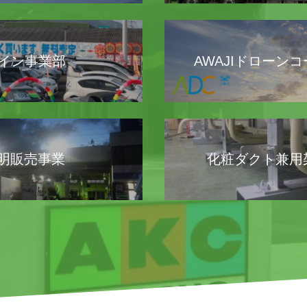
イン事業部
AWAJIドローン
照明販売事業
化粧ダクト兼用