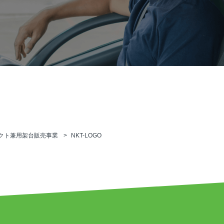
クト兼用架台販売事業
NKT-LOGO