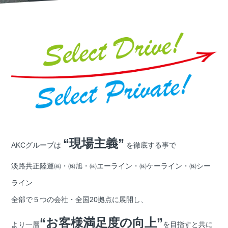
“現場主義”
AKCグループは
を徹底する事で
淡路共正陸運㈱・㈱旭・㈱エーライン・㈱ケーライン・㈱シー
ライン
全部で５つの会社・全国20拠点に展開し、
“お客様満足度の向上”
より一層
を目指すと共に