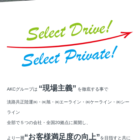
“現場主義”
AKCグループは
を徹底する事で
淡路共正陸運㈱・㈱旭・㈱エーライン・㈱ケーライン・㈱シー
ライン
全部で５つの会社・全国20拠点に展開し、
“お客様満足度の向上”
より一層
を目指すと共に