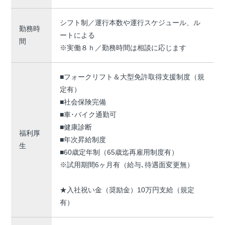
シフト制／運行本数や運行スケジュール、ル
勤務時
ートによる
間
※実働８ｈ／勤務時間は相談に応じます
■フォークリフト＆大型免許取得支援制度（規
定有）
■社会保険完備
■車･バイク通勤可
■健康診断
福利厚
■年次昇給制度
生
■60歳定年制（65歳迄再雇用制度有）
※試用期間6ヶ月有（給与､待遇面変更無）
★入社祝い金（奨励金）10万円支給（規定
有）