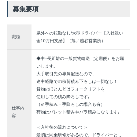
募集要項
県外への転勤なし/大型ドライバー【入社祝い
職種
金10万円支給】（旭／越谷営業所）
◆中･長距離の一般貨物輸送（定期便）をお願
いします｡
大手取引先の専属配送なので、
途中経路での積荷積み下ろしは一切なし！
貨物のほとんどはフォークリフトを
使用しての積み降ろしです｡
（※手積み・手降ろしの場合も有）
仕事内
荷物はパレット積みやバラ積みになります｡
容
＜入社後の流れについて＞
最初は同乗研修があるので、ドライバーとし