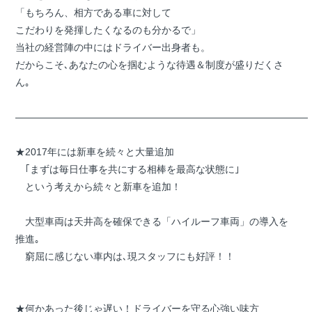
「もちろん、相方である車に対して
こだわりを発揮したくなるのも分かるで」
当社の経営陣の中にはドライバー出身者も。
だからこそ､あなたの心を掴むような待遇＆制度が盛りだくさ
ん｡
――――――――――――――――――――――――――――――
★2017年には新車を続々と大量追加
｢まずは毎日仕事を共にする相棒を最高な状態に｣
という考えから続々と新車を追加！
大型車両は天井高を確保できる「ハイルーフ車両」の導入を
推進｡
窮屈に感じない車内は､現スタッフにも好評！！
★何かあった後じゃ遅い！ドライバーを守る心強い味方