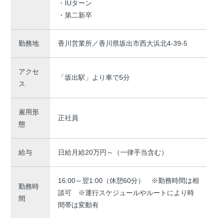
・IUターン
・第二新卒
勤務地
香川営業所／香川県坂出市西大浜北4-39-5
アクセ
「坂出駅」より車で5分
ス
雇用形
正社員
態
給与
日給月給20万円～（一律手当含む）
16:00～翌1:00（休憩60分） ※勤務時間は相
勤務時
談可 ※運行スケジュールやルートにより時
間
間帯は変動有