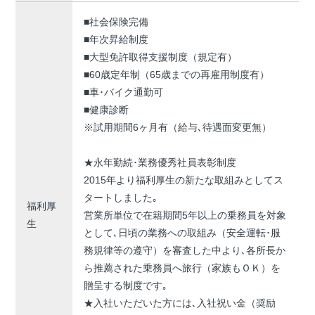
■社会保険完備
■年次昇給制度
■大型免許取得支援制度（規定有）
■60歳定年制（65歳までの再雇用制度有）
■車･バイク通勤可
■健康診断
※試用期間6ヶ月有（給与､待遇面変更無）
★永年勤続･業務優秀社員表彰制度
2015年より福利厚生の新たな取組みとしてス
タートしました｡
福利厚
営業所単位で在籍期間5年以上の乗務員を対象
生
として､日頃の業務への取組み（安全運転･服
務規律等の遵守）を審査した中より､各所長か
ら推薦された乗務員へ旅行（家族もＯＫ）を
贈呈する制度です｡
★入社いただいた方には､入社祝い金（奨励