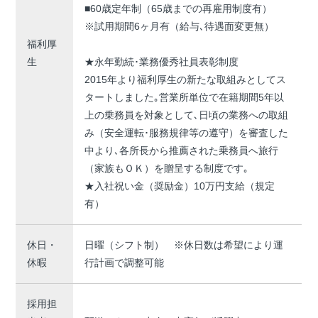
■60歳定年制（65歳までの再雇用制度有）
※試用期間6ヶ月有（給与､待遇面変更無）
福利厚
生
★永年勤続･業務優秀社員表彰制度
2015年より福利厚生の新たな取組みとしてス
タートしました｡営業所単位で在籍期間5年以
上の乗務員を対象として､日頃の業務への取組
み（安全運転･服務規律等の遵守）を審査した
中より､各所長から推薦された乗務員へ旅行
（家族もＯＫ）を贈呈する制度です｡
★入社祝い金（奨励金）10万円支給（規定
有）
休日・
日曜（シフト制） ※休日数は希望により運
休暇
行計画で調整可能
採用担