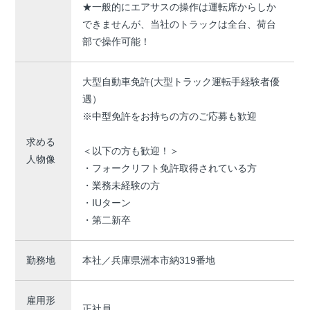
★一般的にエアサスの操作は運転席からしか
できませんが、当社のトラックは全台、荷台
部で操作可能！
大型自動車免許(大型トラック運転手経験者優
遇）
※中型免許をお持ちの方のご応募も歓迎
求める
＜以下の方も歓迎！＞
人物像
・フォークリフト免許取得されている方
・業務未経験の方
・IUターン
・第二新卒
勤務地
本社／兵庫県洲本市納319番地
雇用形
正社員