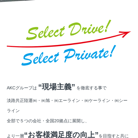
“現場主義”
AKCグループは
を徹底する事で
淡路共正陸運㈱・㈱旭・㈱エーライン・㈱ケーライン・㈱シー
ライン
全部で５つの会社・全国20拠点に展開し、
“お客様満足度の向上”
より一層
を目指すと共に