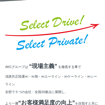
“現場主義”
AKCグループは
を徹底する事で
淡路共正陸運㈱・㈱旭・㈱エーライン・㈱ケーライン・㈱シー
ライン
全部で５つの会社・全国20拠点に展開し、
“お客様満足度の向上”
より一層
を目指すと共に