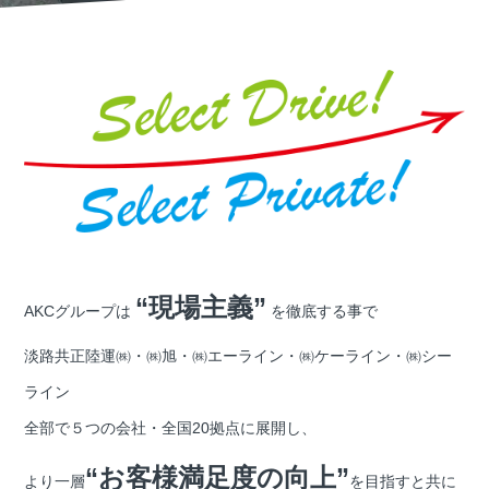
“現場主義”
AKCグループは
を徹底する事で
淡路共正陸運㈱・㈱旭・㈱エーライン・㈱ケーライン・㈱シー
ライン
全部で５つの会社・全国20拠点に展開し、
“お客様満足度の向上”
より一層
を目指すと共に