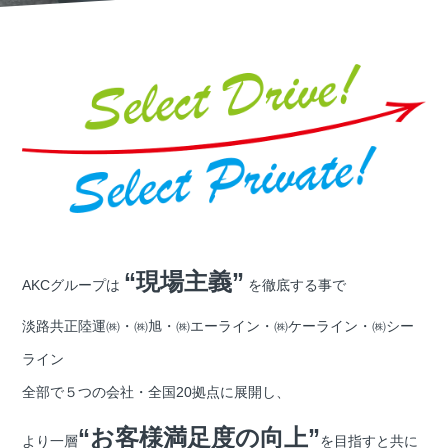
“現場主義”
AKCグループは
を徹底する事で
淡路共正陸運㈱・㈱旭・㈱エーライン・㈱ケーライン・㈱シー
ライン
全部で５つの会社・全国20拠点に展開し、
“お客様満足度の向上”
より一層
を目指すと共に