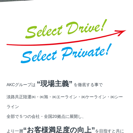
“現場主義”
AKCグループは
を徹底する事で
淡路共正陸運㈱・㈱旭・㈱エーライン・㈱ケーライン・㈱シー
ライン
全部で５つの会社・全国20拠点に展開し、
“お客様満足度の向上”
より一層
を目指すと共に