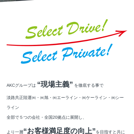
“現場主義”
AKCグループは
を徹底する事で
淡路共正陸運㈱・㈱旭・㈱エーライン・㈱ケーライン・㈱シー
ライン
全部で５つの会社・全国20拠点に展開し、
“お客様満足度の向上”
より一層
を目指すと共に