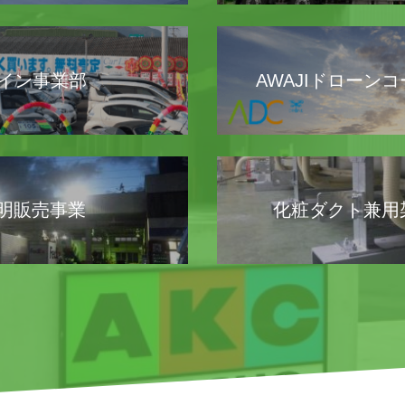
イン事業部
AWAJIドローン
照明販売事業
化粧ダクト兼用