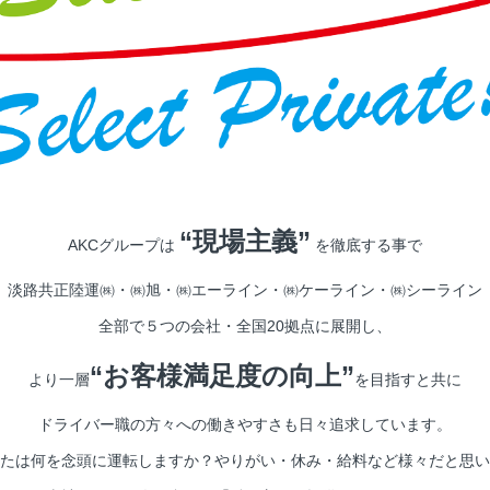
“現場主義”
AKCグループは
を徹底する事で
淡路共正陸運㈱・㈱旭・㈱エーライン・㈱ケーライン・㈱シーライン
全部で５つの会社・全国20拠点に展開し、
“お客様満足度の向上”
より一層
を目指すと共に
ドライバー職の方々への働きやすさも日々追求しています。
たは何を念頭に運転しますか？やりがい・休み・給料など様々だと思い