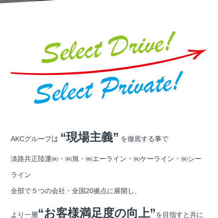
“現場主義”
AKCグループは
を徹底する事で
淡路共正陸運㈱・㈱旭・㈱エーライン・㈱ケーライン・㈱シー
ライン
全部で５つの会社・全国20拠点に展開し、
“お客様満足度の向上”
より一層
を目指すと共に